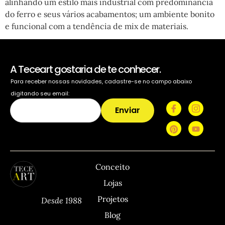
alinhando um estilo mais industrial com predominância
do ferro e seus vários acabamentos; um ambiente bonito
e funcional com a tendência de mix de materiais.
A Teceart gostaria de te conhecer.
Para receber nossas novidades, cadastre-se no campo abaixo
digitando seu email:
Enviar
TECEART
Sitemap
C
Conceito
Lojas
Projetos
Desde 1988
Blog