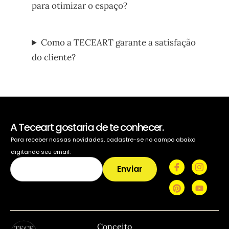
para otimizar o espaço?
Como a TECEART garante a satisfação
do cliente?
A Teceart gostaria de te conhecer.
Para receber nossas novidades, cadastre-se no campo abaixo
digitando seu email:
Enviar
TECEART
Sitemap
C
Conceito