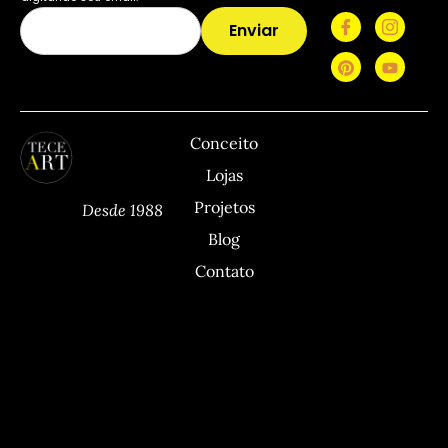
Enviar
TECEART
Sitemap
C
Conceito
Lojas
Projetos
Desde 1988
Blog
Contato