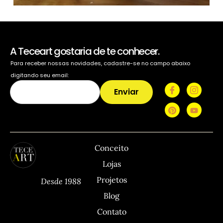
A Teceart gostaria de te conhecer.
Para receber nossas novidades, cadastre-se no campo abaixo
digitando seu email:
Enviar
TECEART
Sitemap
C
Conceito
Lojas
Projetos
Desde 1988
Blog
Contato