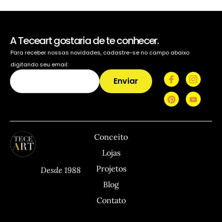
A Teceart gostaria de te conhecer.
Para receber nossas novidades, cadastre-se no campo abaixo
digitando seu email:
Enviar
TECEART
Sitemap
C
Conceito
Lojas
Projetos
Desde 1988
Blog
Contato