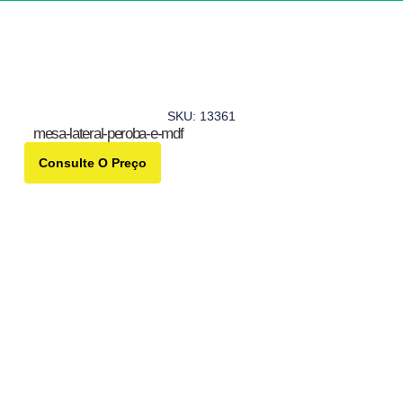
SKU: 13361
mesa-lateral-peroba-e-mdf
Consulte O Preço