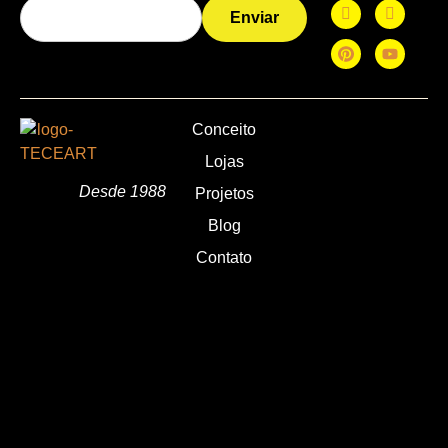
Enviar
TECEART
Sitemap
Co
Conceito
Lojas
Desde 1988
Projetos
Blog
Contato