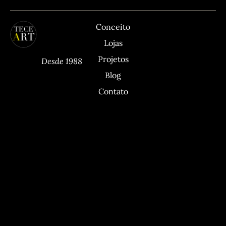
TECEART
Sitemap
C
Conceito
Lojas
Projetos
Desde 1988
Blog
Contato