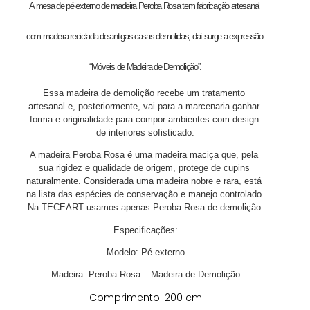
A mesa de pé externo de madeira Peroba Rosa tem fabricação artesanal 
com madeira reciclada de antigas casas demolidas; daí surge a expressão 
“Móveis de Madeira de Demolição”.
Essa madeira de demolição recebe um tratamento 
artesanal e, posteriormente, vai para a marcenaria ganhar 
forma e originalidade para compor ambientes com design 
de interiores sofisticado.
A madeira Peroba Rosa é uma madeira maciça que, pela 
sua rigidez e qualidade de origem, protege de cupins 
naturalmente. Considerada uma madeira nobre e rara, está 
na lista das espécies de conservação e manejo controlado. 
Na TECEART usamos apenas Peroba Rosa de demolição.
Especificações:
Modelo: Pé externo
Madeira: Peroba Rosa – Madeira de Demolição
Comprimento: 200 cm