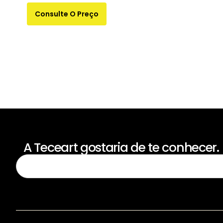
Consulte O Preço
A Teceart gostaria de te conhecer.
Para receber nossas novidades, cadastre-se no campo abaixo d
TECEART
Sitemap