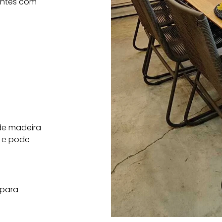
entes com
 de madeira
 e pode
 para