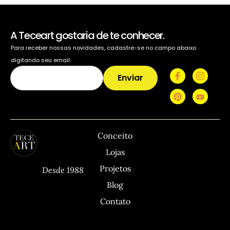
A Teceart gostaria de te conhecer.
Para receber nossas novidades, cadastre-se no campo abaixo
digitando seu email:
Enviar
TECEART
Sitemap
C
Conceito
Lojas
Projetos
Desde 1988
Blog
Contato