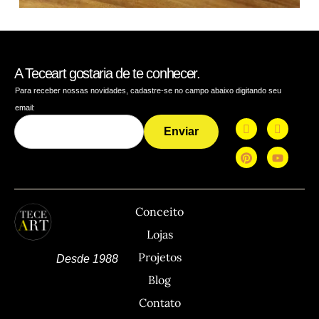
A Teceart gostaria de te conhecer.
Para receber nossas novidades, cadastre-se no campo abaixo digitando seu
email:
Enviar
TECEART
Sitemap
Co
Conceito
Lojas
Projetos
Desde 1988
Blog
Contato