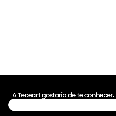
A Teceart gostaria de te conhecer.
Para receber nossas novidades, cadastre-se no campo abaixo d