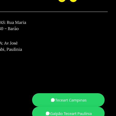
: Rua Maria
80 – Barão
 Av José
i, Paulínia
Teceart Campinas
Galpão Teceart Paulínia