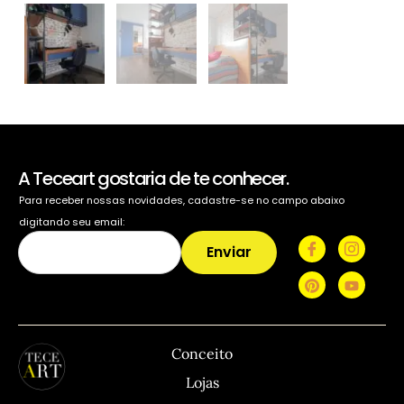
A Teceart gostaria de te conhecer.
Para receber nossas novidades, cadastre-se no campo abaixo
digitando seu email:
Enviar
TECEART
Sitemap
C
Conceito
Lojas