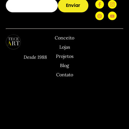
Enviar
TECEART
Sitemap
C
Conceito
Lojas
Projetos
Desde 1988
Blog
Contato