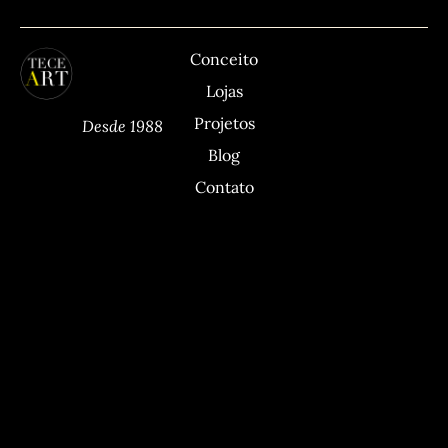
TECEART
Sitemap
C
Conceito
Lojas
Projetos
Desde 1988
Blog
Contato