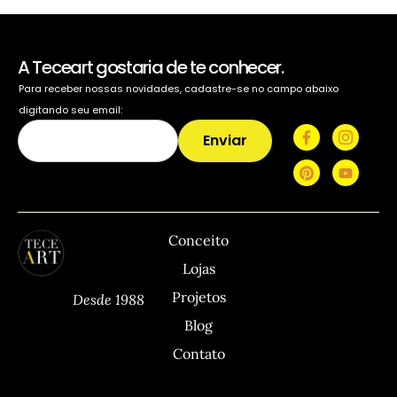
A Teceart gostaria de te conhecer.
Para receber nossas novidades, cadastre-se no campo abaixo
digitando seu email:
Enviar
TECEART
Sitemap
C
Conceito
Lojas
Projetos
Desde 1988
Blog
Contato