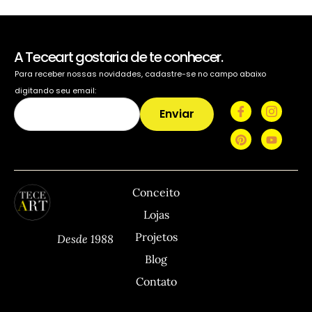
A Teceart gostaria de te conhecer.
Para receber nossas novidades, cadastre-se no campo abaixo
digitando seu email:
Enviar
TECEART
Sitemap
C
Conceito
Lojas
Projetos
Desde 1988
Blog
Contato