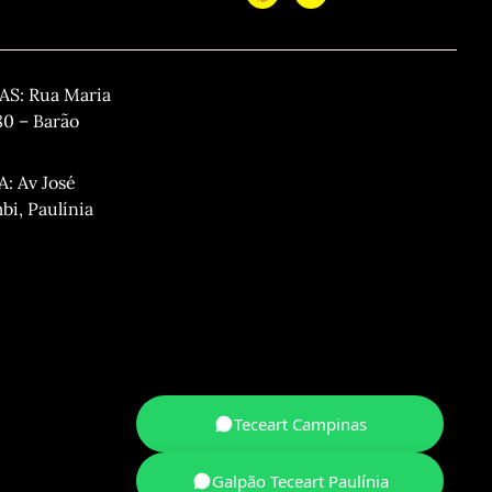
: Rua Maria
80 – Barão
 Av José
i, Paulínia
Teceart Campinas
Galpão Teceart Paulínia