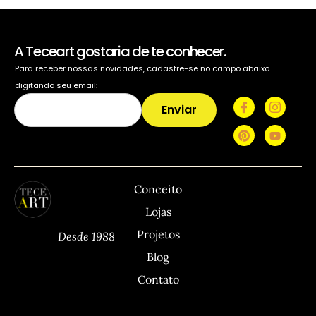
A Teceart gostaria de te conhecer.
Para receber nossas novidades, cadastre-se no campo abaixo
digitando seu email:
Enviar
TECEART
Sitemap
C
Conceito
Lojas
Projetos
Desde 1988
Blog
Contato