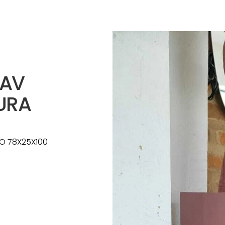
GAV
URA
O 78X25X100