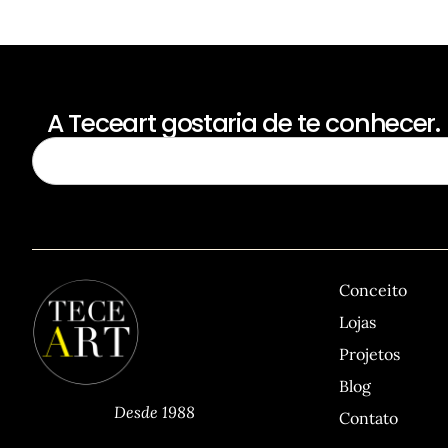
A Teceart gostaria de te conhecer.
Para receber nossas novidades, cadastre-se no campo abaixo d
TECEART
Sitemap
Conceito
Lojas
Projetos
Blog
Desde 1988
Contato