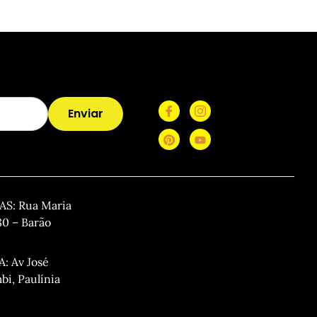
Enviar
: Rua Maria
80 – Barão
 Av José
i, Paulínia