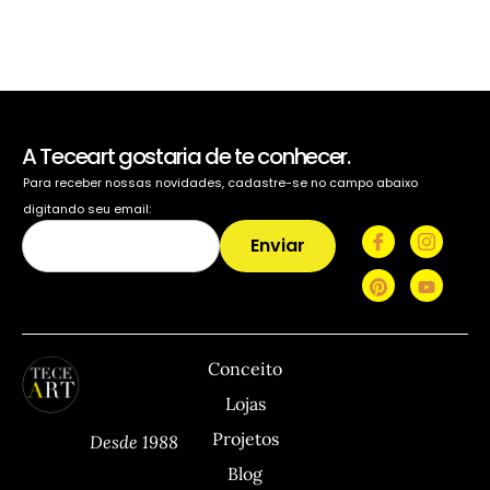
A Teceart gostaria de te conhecer.
Para receber nossas novidades, cadastre-se no campo abaixo
digitando seu email:
Enviar
TECEART
Sitemap
C
Conceito
Lojas
Projetos
Desde 1988
Blog