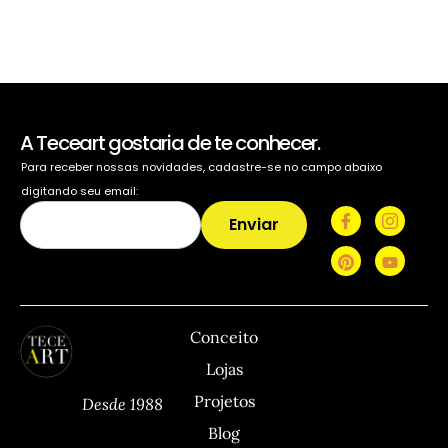
A Teceart gostaria de te conhecer.
Para receber nossas novidades, cadastre-se no campo abaixo
digitando seu email:
Enviar
TECEART
Sitemap
C
Conceito
Lojas
Projetos
Desde 1988
Blog