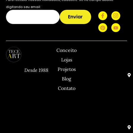
digitando seu email:
Enviar
TECEART
Sitemap
C
Conceito
Lojas
Projetos
Desde 1988
Blog
Contato