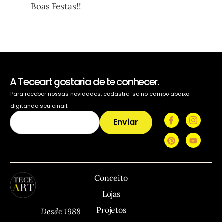
Boas Festas!!
A Teceart gostaria de te conhecer.
Para receber nossas novidades, cadastre-se no campo abaixo
digitando seu email:
Enviar
TECEART
Sitemap
C
Conceito
Lojas
Projetos
Desde 1988